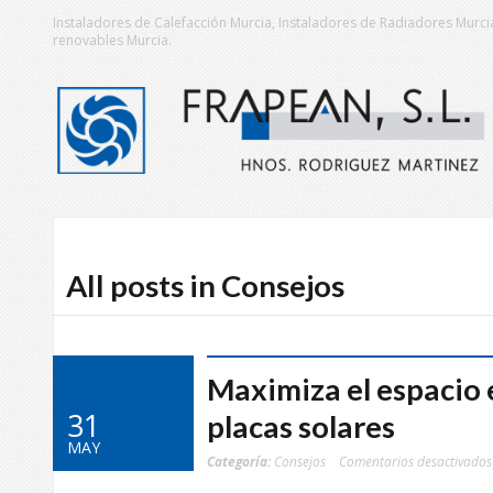
Instaladores de Calefacción Murcia, Instaladores de Radiadores Murcia
renovables Murcia.
All posts in Consejos
Maximiza el espacio e
31
placas solares
MAY
Categoría:
Consejos
Comentarios desactivados