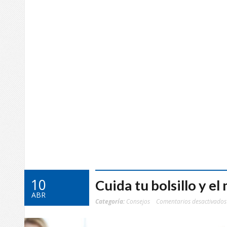
10
Cuida tu bolsillo y e
ABR
Categoría:
Consejos
Comentarios desactivados