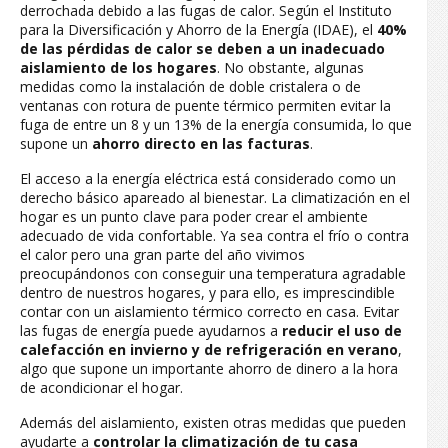
derrochada debido a las fugas de calor. Según el Instituto
para la Diversificación y Ahorro de la Energía (IDAE), el
40%
de las pérdidas de calor se deben a un inadecuado
aislamiento de los hogares
. No obstante, algunas
medidas como la instalación de doble cristalera o de
ventanas con rotura de puente térmico permiten evitar la
fuga de entre un 8 y un 13% de la energía consumida, lo que
supone un
ahorro directo en las facturas
.
El acceso a la energía eléctrica está considerado como un
derecho básico apareado al bienestar. La climatización en el
hogar es un punto clave para poder crear el ambiente
adecuado de vida confortable. Ya sea contra el frío o contra
el calor pero una gran parte del año vivimos
preocupándonos con conseguir una temperatura agradable
dentro de nuestros hogares, y para ello, es imprescindible
contar con un aislamiento térmico correcto en casa. Evitar
las fugas de energía puede ayudarnos a
reducir el uso de
calefacción en invierno y de refrigeración en verano
,
algo que supone un importante ahorro de dinero a la hora
de acondicionar el hogar.
Además del aislamiento, existen otras medidas que pueden
ayudarte a
controlar la climatización de tu casa