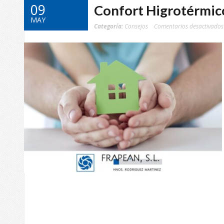
09
Confort Higrotérmico
MAY
Categoría:
Consejos
Comentarios desactivados