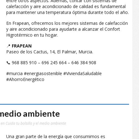
entre otros aspectos. Además, contar con sistemas de
calefacción y aire acondicionado de calidad es fundamental
para mantener una temperatura óptima durante todo el año.
En Frapean, ofrecemos los mejores sistemas de calefacción
y aire acondicionado para ayudarte a alcanzar el Confort
Higrotérmico en tu hogar.
📍
FRAPEAN
Paseo de los Cactus, 14, El Palmar, Murcia.
📞 968 885 910 – 696 245 664 – 646 384 908
#murcia #energiasostenible #ViviendaSaludable
#AhorroEnergético
l medio ambiente
en Cuida tu bolsillo y el medio ambiente
Una gran parte de la energía que consumimos es