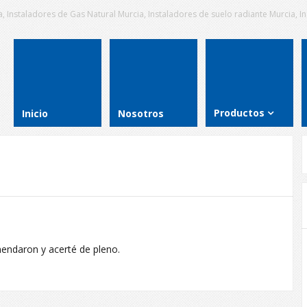
, Instaladores de Gas Natural Murcia, Instaladores de suelo radiante Murcia, 
Productos
Inicio
Nosotros
mendaron y acerté de pleno.