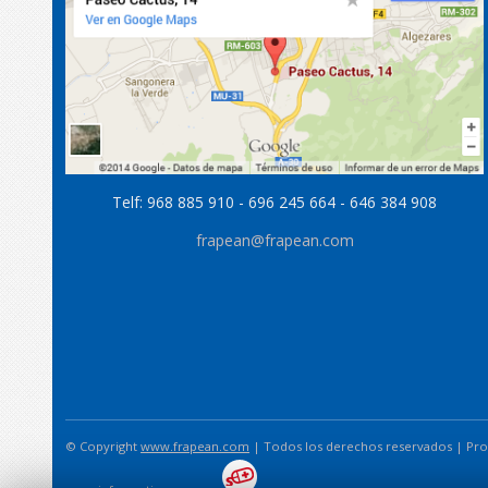
Telf: 968 885 910 - 696 245 664 - 646 384 908
frapean@frapean.com
© Copyright
www.frapean.com
| Todos los derechos reservados | Proh