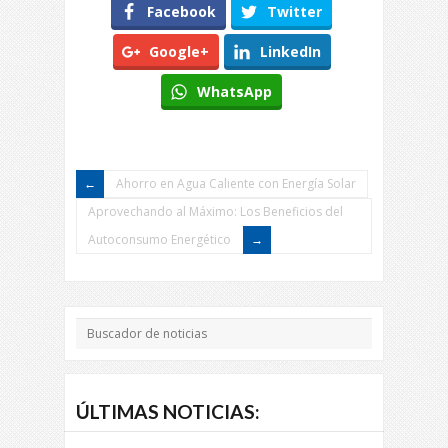
Facebook
Twitter
Google+
LinkedIn
WhatsApp
Ahorro en Agua Caliente con Energía Solar
Aprovechando al Máximo: Los Beneficios del
Autoconsumo Energético
ÚLTIMAS NOTICIAS: