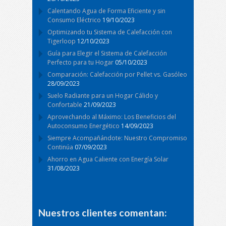
Calentando Agua de Forma Eficiente y sin
Consumo Eléctrico
19/10/2023
Optimizando tu Sistema de Calefacción con
Tigerloop
12/10/2023
Guía para Elegir el Sistema de Calefacción
Perfecto para tu Hogar
05/10/2023
Comparación: Calefacción por Pellet vs. Gasóleo
28/09/2023
Suelo Radiante para un Hogar Cálido y
Confortable
21/09/2023
Aprovechando al Máximo: Los Beneficios del
Autoconsumo Energético
14/09/2023
Siempre Acompañándote: Nuestro Compromiso
Continúa
07/09/2023
Ahorro en Agua Caliente con Energía Solar
31/08/2023
Nuestros clientes comentan: